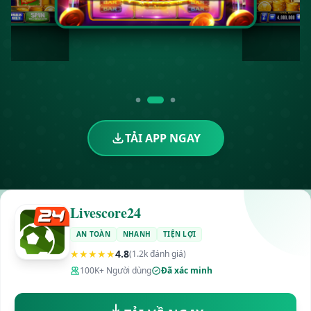
TẢI APP NGAY
Livescore24
AN TOÀN
NHANH
TIỆN LỢI
★
★
★
★
★
4.8
(1.2k đánh giá)
100K+ Người dùng
Đã xác minh